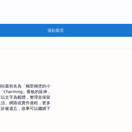
張貼留言
網站最初名為「糊里糊塗的小
「Charming」看板的延伸，
終以文字為載體，整理並保留
生活、網路或實作過程，更多
至於被遺忘，故事可以繼續下