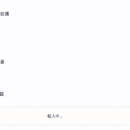
還在播
活著
篇