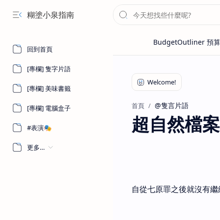
糊塗小泉指南
回到首頁
[專欄] 隻字片語
[專欄] 美味書籤
@隻言片語
首頁
[專欄] 電腦盒子
超自然檔案
#表演🎭
更多…
自從七原罪之後就沒有繼續