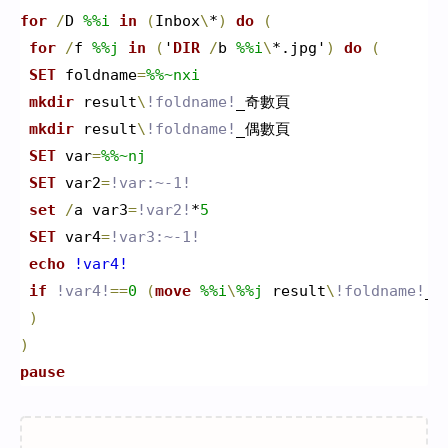
for
/
D 
%%i
in
(
Inbox
\
*
)
do
(
for
/
f 
%%j
in
(
'
DIR
/
b 
%%i
\
*.jpg'
)
do
(
SET
 foldname
=
%%~nxi
mkdir
 result
\
!foldname!
_奇數頁

mkdir
 result
\
!foldname!
_偶數頁

SET
 var
=
%%~nj
SET
 var2
=
!var:~-1!
set
/
a var3
=
!var2!
*
5
SET
 var4
=
!var3:~-1!
echo
 !var4!
if
!var4!
=
=
0
(
move
%%i
\
%%j
 result
\
!foldname!
_
)
)
pause