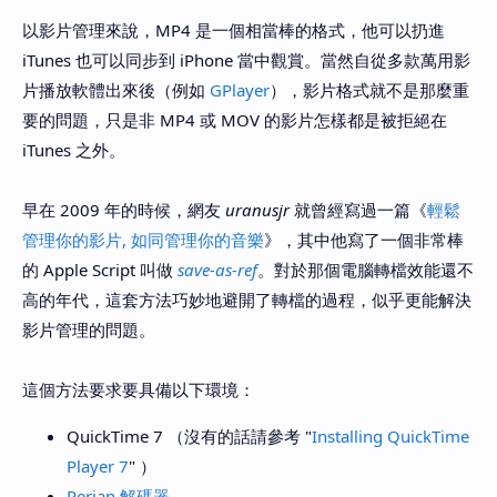
以影片管理來說，MP4 是一個相當棒的格式，他可以扔進
iTunes 也可以同步到 iPhone 當中觀賞。當然自從多款萬用影
片播放軟體出來後（例如
GPlayer
），影片格式就不是那麼重
要的問題，只是非 MP4 或 MOV 的影片怎樣都是被拒絕在
iTunes 之外。
早在 2009 年的時候，網友
uranusjr
就曾經寫過一篇《
輕鬆
管理你的影片, 如同管理你的音樂
》，其中他寫了一個非常棒
的 Apple Script 叫做
save-as-ref
。對於那個電腦轉檔效能還不
高的年代，這套方法巧妙地避開了轉檔的過程，似乎更能解決
影片管理的問題。
這個方法要求要具備以下環境：
QuickTime 7 （沒有的話請參考 "
Installing QuickTime
Player 7
" ）
Perian 解碼器