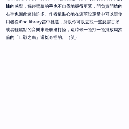
悚的感覺，觸碰螢幕的手也不自覺地握得更緊，開負責開槍的
右手也因此遲鈍許多。作者還貼心地在選項設定當中可以讓使
用者從iPod library當中挑選，所以你可以去找一些惡靈古堡
或者輕鬆點的音樂來邊聽邊打怪，這時候一邊打一邊播放周杰
倫的「止戰之殤」還挺奇怪的。（笑）