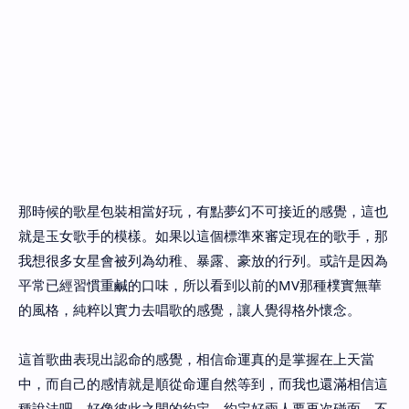
那時候的歌星包裝相當好玩，有點夢幻不可接近的感覺，這也
就是玉女歌手的模樣。如果以這個標準來審定現在的歌手，那
我想很多女星會被列為幼稚、暴露、豪放的行列。或許是因為
平常已經習慣重鹹的口味，所以看到以前的MV那種樸實無華
的風格，純粹以實力去唱歌的感覺，讓人覺得格外懷念。
這首歌曲表現出認命的感覺，相信命運真的是掌握在上天當
中，而自己的感情就是順從命運自然等到，而我也還滿相信這
種說法吧。好像彼此之間的約定，約定好兩人要再次碰面，不