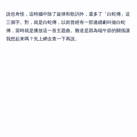
說也奇怪，這時腦中除了旋律和歌詞外，還多了「白蛇傳」這
三個字。對，就是白蛇傳，以前曾經有一部連續劇叫做白蛇
傳，當時就是播放這一首主題曲。難道是因為端午節的關係讓
我想起來嗎？先上網去查一下再說。