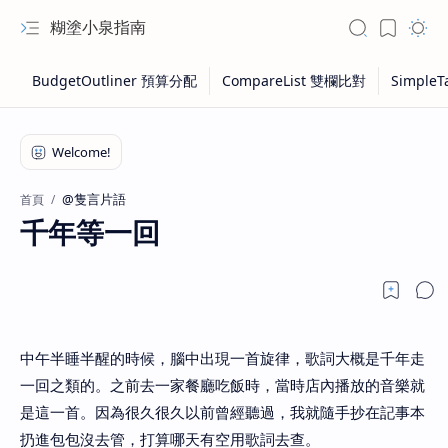
糊塗小泉指南
@隻言片語
首頁
千年等一回
中午半睡半醒的時候，腦中出現一首旋律，歌詞大概是千年走
一回之類的。之前去一家餐廳吃飯時，當時店內播放的音樂就
是這一首。因為很久很久以前曾經聽過，我就隨手抄在記事本
扔進包包沒去管，打算哪天有空用歌詞去查。