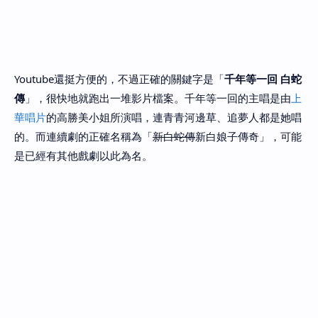
Youtube還挺方便的，不過正確的關鍵字是「
千年等一回 白蛇
傳
」，很快地就跑出一堆影片檔案。千年等一回的主唱是由
上
華唱片
的高勝美小姐所演唱，連青青河邊草、追夢人都是她唱
的。而連續劇的正確名稱為「
新白蛇傳
新白娘子傳奇」，可能
是已經有其他戲劇以此為名。