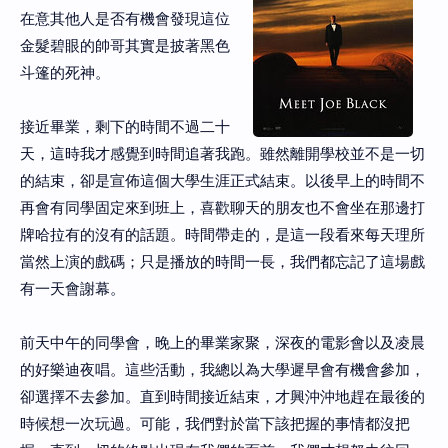
在意其他人是否有機會發現這位
金髮碧眼的帥哥其實是披著黑色
斗篷的死神。
接近畢業，剩下的時間不過二十
天，這時我才感覺到時間追著我跑。雖然離開學校並不是一切
的結束，卻是宣佈這個大學生涯正式結束。以後早上的時間不
再會有同學固定來到班上，喜歡聊天的朋友也不會坐在那邊打
牌哈拉有的沒有的話題。時間帶走的，是這一段看來每天理所
當然上演的戲碼；只是播放的時間一長，我們都忘記了這場戲
有一天會謝幕。
前天中午的同學會，晚上的畢業家聚，深夜的電影會以及凌晨
的好樂迪夜唱。這些活動，我總以為大學遲早會有機會參加，
卻選擇不去參加。直到時間接近結束，才興沖沖地趕在最後的
時候想一次玩過。可能，我們對於當下該把握的事情都沒把