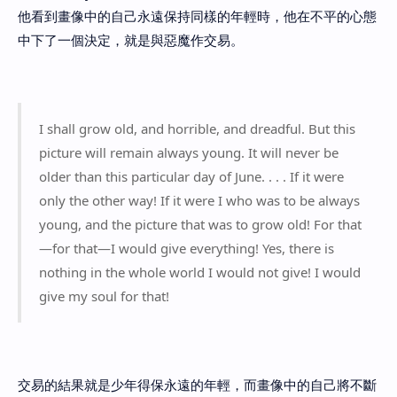
他看到畫像中的自己永遠保持同樣的年輕時，他在不平的心態
中下了一個決定，就是與惡魔作交易。
I shall grow old, and horrible, and dreadful. But this
picture will remain always young. It will never be
older than this particular day of June. . . . If it were
only the other way! If it were I who was to be always
young, and the picture that was to grow old! For that
—for that—I would give everything! Yes, there is
nothing in the whole world I would not give! I would
give my soul for that!
交易的結果就是少年得保永遠的年輕，而畫像中的自己將不斷