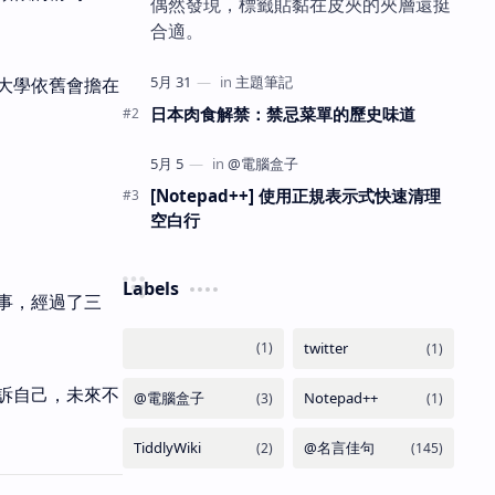
偶然發現，標籤貼黏在皮夾的夾層還挺
合適。
大學依舊會擔在
日本肉食解禁：禁忌菜單的歷史味道
[Notepad++] 使用正規表示式快速清理
空白行
Labels
事，經過了三
訴自己，未來不