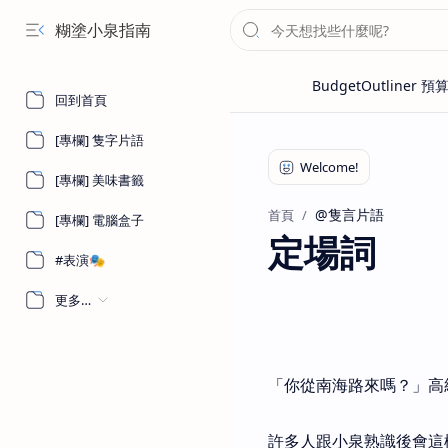
糊塗小泉指南
回到首頁
[專欄] 隻字片語
[專欄] 美味書籤
@隻言片語
首頁
[專欄] 電腦盒子
定場詞
#表演🎭
更多…
「你從南海路來嗎？」高
許多人跟小泉熟識後會這