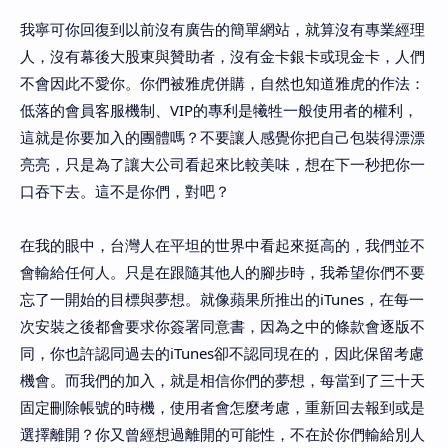
我寧可你回復到以前沒有廣告的簡單網站，就算沒有專業經理
人，沒有幕後大股東與贊助者，沒有金卡銀卡或現金卡，人們
不會因此不愛你。你們被雅虎併購，自然也知道雅虎的作法：
低落的會員客服機制、VIP的專利是犧牲一般使用者的權利，
這就是你要加入的團體嗎？不要讓人感覺你把自己包裝得漂漂
亮亮，只是為了讓大公司看起來比較美味，想在下一秒把你一
口吞下去。這不是你們，對吧？
在我的眼中，台灣人在平坦的世界中看起來挺高的，我們並不
會輸給任何人。只是在跟隨其他人的腳步時，我希望你們不要
忘了一開始的目標與夢想。就像蘋果所推出的iTunes，在每一
次安裝之後都會要求你簽署同意書，因為之中的條款會逐版不
同，你也許認同過去的iTunes卻不認同現在的，因此保留考慮
機會。而我們的加入，就是相信你們的夢想，每當到了三十天
固定刪除帳號的時機，使用者會怎麼考慮，重新回去報到或是
選擇離開？你又曾經想過離開的可能性，不在於你們輸給別人