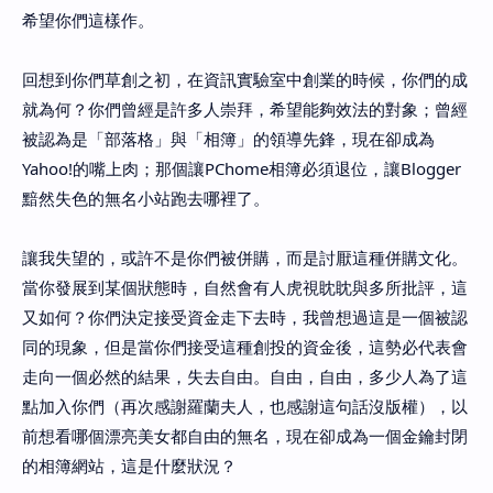
希望你們這樣作。
回想到你們草創之初，在資訊實驗室中創業的時候，你們的成
就為何？你們曾經是許多人崇拜，希望能夠效法的對象；曾經
被認為是「部落格」與「相簿」的領導先鋒，現在卻成為
Yahoo!的嘴上肉；那個讓PChome相簿必須退位，讓Blogger
黯然失色的無名小站跑去哪裡了。
讓我失望的，或許不是你們被併購，而是討厭這種併購文化。
當你發展到某個狀態時，自然會有人虎視眈眈與多所批評，這
又如何？你們決定接受資金走下去時，我曾想過這是一個被認
同的現象，但是當你們接受這種創投的資金後，這勢必代表會
走向一個必然的結果，失去自由。自由，自由，多少人為了這
點加入你們（再次感謝羅蘭夫人，也感謝這句話沒版權），以
前想看哪個漂亮美女都自由的無名，現在卻成為一個金鑰封閉
的相簿網站，這是什麼狀況？