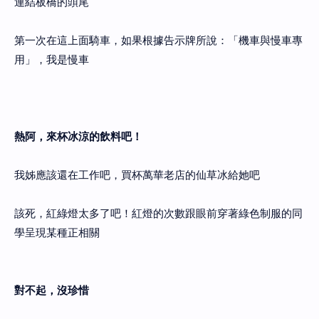
連結板橋的頭尾
第一次在這上面騎車，如果根據告示牌所說：「機車與慢車專
用」，我是慢車
熱阿，來杯冰涼的飲料吧！
我姊應該還在工作吧，買杯萬華老店的仙草冰給她吧
該死，紅綠燈太多了吧！紅燈的次數跟眼前穿著綠色制服的同
學呈現某種正相關
對不起，沒珍惜