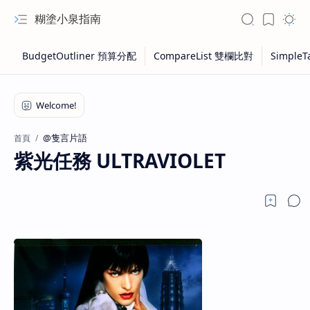
糊塗小泉指南
@隻言片語
首頁
紫光任務 ULTRAVIOLET