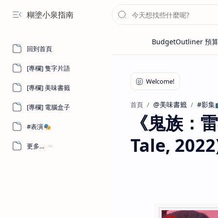
糊塗小泉指南
回到首頁
[專欄] 隻字片語
[專欄] 美味書籤
@美味書籤
#影集
首頁
[專欄] 電腦盒子
《鬼族：雷神傳
#表演🎭
Tale, 2022
更多…