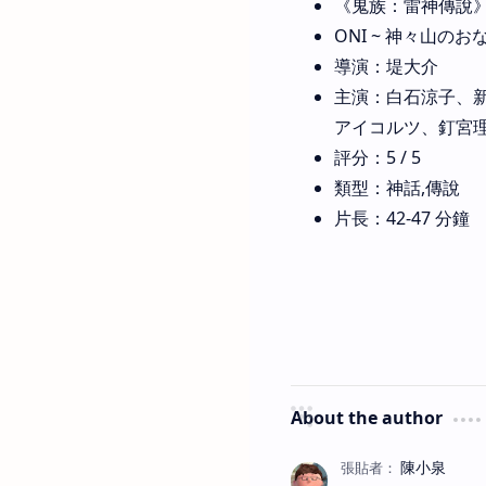
《鬼族：雷神傳說》(ONI:
ONI ~ 神々山のお
導演：堤大介
主演：白石涼子、
アイコルツ、釘宮
評分：5 / 5
類型：神話,傳說
片長：42-47 分鐘
About the author