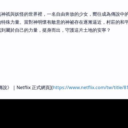
萬神祇與妖怪的世界裡，一名自由奔放的少女，嚮往成為傳說中
的特殊力量。當對神明懷有敵意的神祕存在逐漸逼近，村莊的和
找到屬於自己的力量，挺身而出，守護這片土地的安寧？
 | Netflix 正式網頁](
https://www.netflix.com/tw/title/