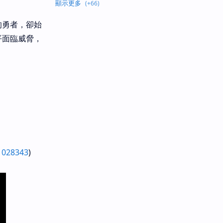
的勇者，卻始
平面臨威脅，
81028343
)