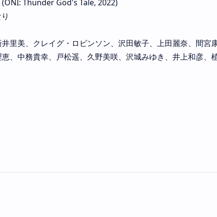
 Thunder God's Tale, 2022)
なり
新井里美、クレイグ・ロビンソン、沢田敏子、上田麗奈、間宮
理恵、中務貴幸、戸松遥、久野美咲、沢城みゆき、井上和彦、