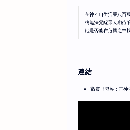
在神々山生活著八百
終無法覺醒眾人期待
她是否能在危機之中
連結
[觀賞《鬼族：雷神傳說》