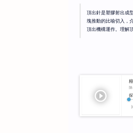
頂出針是塑膠射出成
塊推動的比喻切入，
頂出機構運作。理解