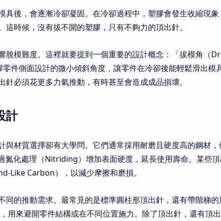
模具後，會逐漸冷卻凝固。在冷卻過程中，塑膠會發生收縮現象
。這時候，沒有拔不開的塑膠，只有不夠力的頂出針。
響脫模難度。這裡就要提到一個重要的設計概念：「拔模角（Dra
是塑膠零件側面設計的微小傾斜角度，讓零件在冷卻後能輕鬆滑出模
出針必須花更多力氣推動，有時甚至會造成成品損壞。
設計
與材質選擇卻有大學問。它們通常採用耐磨且硬度高的鋼材，例如
，透過氮化處理（Nitriding）增加表面硬度，延長使用壽命。某
d-Like Carbon），以減少摩擦和磨損。
不同的推動需求。最常見的是標準圓柱形頂出針，還有帶階梯的
or pin），用來避開零件結構或在不同位置施力。除了頂出針，還有頂出套