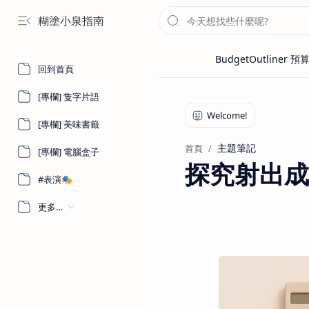
糊塗小泉指南
回到首頁
[專欄] 隻字片語
[專欄] 美味書籤
主題筆記
首頁
[專欄] 電腦盒子
探究射出成
#表演🎭
更多…