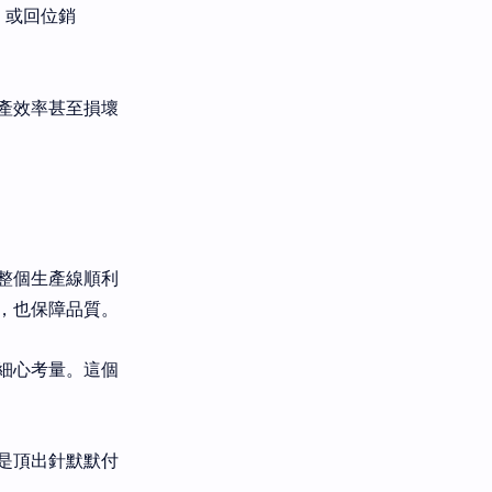
）或回位銷
產效率甚至損壞
整個生產線順利
，也保障品質。
細心考量。這個
是頂出針默默付