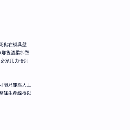
死黏在模具壁
就像那隻溫柔卻堅
它必須用力恰到
可能只能靠人工
整條生產線得以