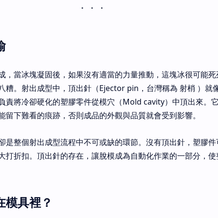
喻
成，當冰塊凝固後，如果沒有適當的力量推動，這塊冰很可能死
。射出成型中，頂出針（Ejector pin，台灣稱為 射梢 ）
責將冷卻硬化的塑膠零件從模穴（Mold cavity）中頂出來。
能留下難看的痕跡，否則成品的外觀與品質就會受到影響。
卻是整個射出成型流程中不可或缺的環節。沒有頂出針，塑膠件
大打折扣。頂出針的存在，讓脫模成為自動化作業的一部分，使
在模具裡？