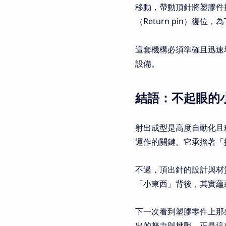
移動，帶動頂針將塑膠件推
（Return pin）復
這套機構必須準確且迅速
設備。
結語：不起眼的
射出成型是高度自動化且
運作的關鍵。它承擔著「
不過，頂出針的設計與材
「小東西」背後，其實蘊
下一次看到塑膠零件上那
出的努力與挑戰。正是這