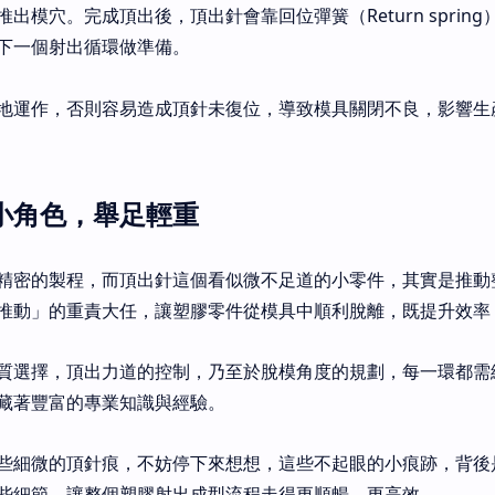
出模穴。完成頂出後，頂出針會靠回位彈簧（Return spring
位，為下一個射出循環做準備。
地運作，否則容易造成頂針未復位，導致模具關閉不良，影響生
小角色，舉足輕重
精密的製程，而頂出針這個看似微不足道的小零件，其實是推動
推動」的重責大任，讓塑膠零件從模具中順利脫離，既提升效率
質選擇，頂出力道的控制，乃至於脫模角度的規劃，每一環都需
藏著豐富的專業知識與經驗。
些細微的頂針痕，不妨停下來想想，這些不起眼的小痕跡，背後
些細節，讓整個塑膠射出成型流程走得更順暢、更高效。