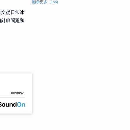
本文從日常冰
頂針痕問題和
。