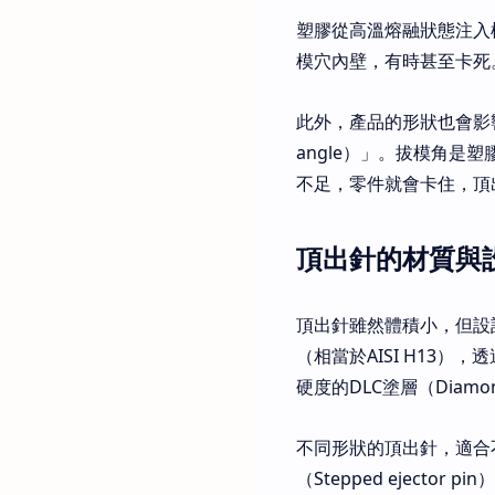
塑膠從高溫熔融狀態注入
模穴內壁，有時甚至卡死
此外，產品的形狀也會影
angle）」。拔模角
不足，零件就會卡住，頂
頂出針的材質與
頂出針雖然體積小，但設計
（相當於AISI H13）
硬度的DLC塗層（Diamon
不同形狀的頂出針，適合
（Stepped eject