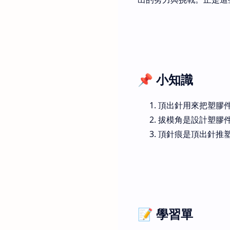
📌 小知識
頂出針用來把塑膠
拔模角是設計塑膠
頂針痕是頂出針推
📝 學習單