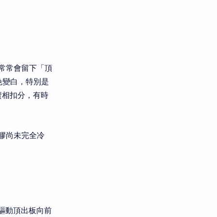
常常會留下「頂
顏色變白，特別是
賣相扣分，有時
膠尚未完全冷
會驅動頂出板向前