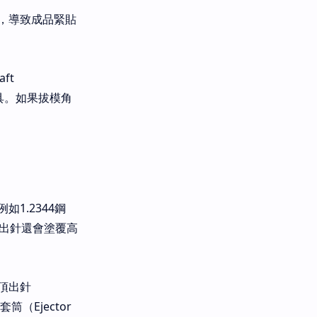
，導致成品緊貼
ft
具。如果拔模角
1.2344鋼
些頂出針還會塗覆高
頂出針
筒（Ejector