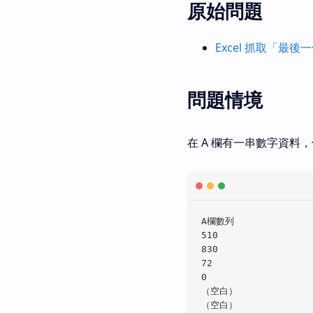
原始問題
Excel 抓取「最
問題情境
在 A 欄有一串數字資料
A欄數列

510

830

72

0

（空白）
