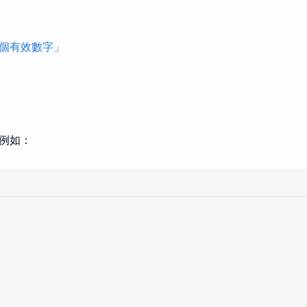
後一個有效數字」
，例如：