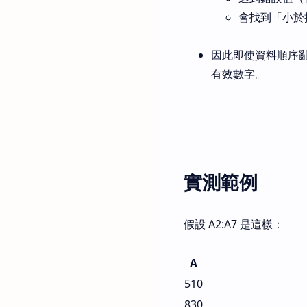
會找到「小於
因此即使資料順序亂
有效數字。
實測範例
假設 A2:A7 是這樣：
A
510
830