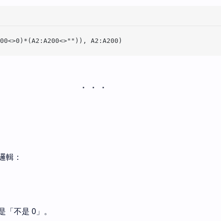
邏輯：
是「不是 0」。