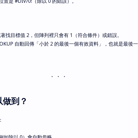
是 #DIV/0!（除以 0 的錯誤）。
會試著找目標值 2，但陣列裡只會有 1（符合條件）或錯誤。
OOKUP 自動回傳「小於 2 的最後一個有效資料」，也就是最後一個
以做到？
：
例如除以 0）會自動忽略。