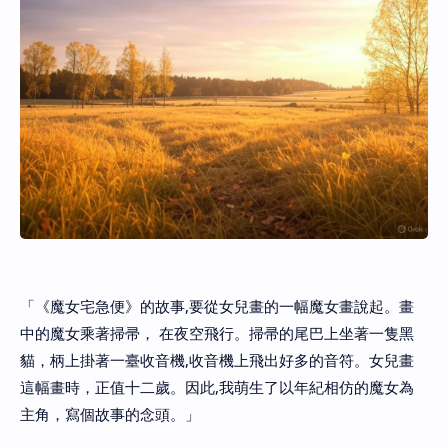
「《魔女宅急便》的故事,要從女兒畫的一幅魔女畫說起。畫
中的魔女乘著掃帚， 在夜空飛行。掃帚的尾巴上坐著一隻黑
貓，柄上掛著一臺收音機,收音機上飛出好多的音符。女兒畫
這幅畫時，正值十二歲。因此,我萌生了以年紀相仿的魔女為
主角，寫個故事的念頭。」