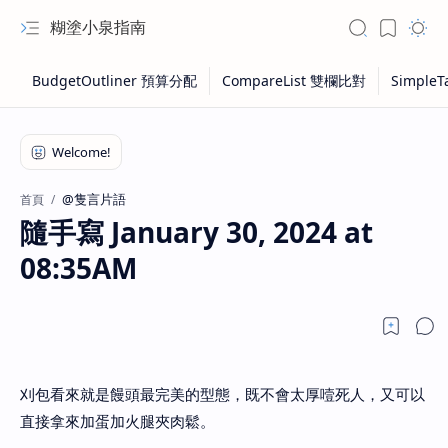
糊塗小泉指南
@隻言片語
首頁
隨手寫 January 30, 2024 at
08:35AM
刈包看來就是饅頭最完美的型態，既不會太厚噎死人，又可以
直接拿來加蛋加火腿夾肉鬆。