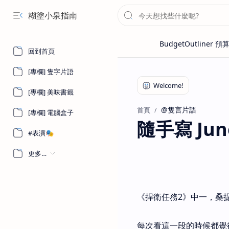
糊塗小泉指南
回到首頁
[專欄] 隻字片語
[專欄] 美味書籤
@隻言片語
首頁
[專欄] 電腦盒子
隨手寫 June
#表演🎭
更多…
《捍衛任務2》中一，桑提諾
每次看這一段的時候都覺