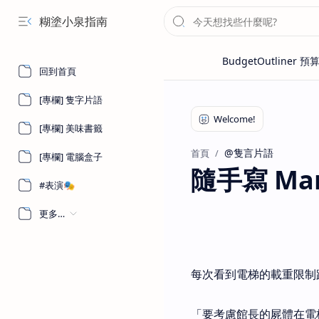
糊塗小泉指南
回到首頁
[專欄] 隻字片語
[專欄] 美味書籤
@隻言片語
首頁
[專欄] 電腦盒子
隨手寫 Marc
#表演🎭
更多…
每次看到電梯的載重限制
「要考慮館長的屍體在電