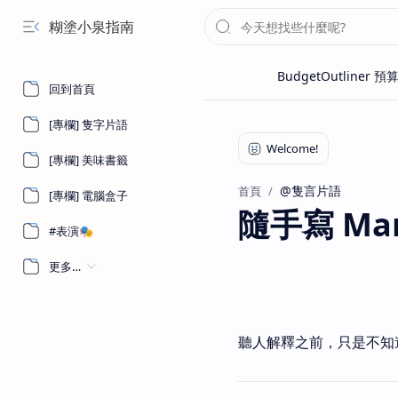
糊塗小泉指南
回到首頁
[專欄] 隻字片語
[專欄] 美味書籤
@隻言片語
首頁
[專欄] 電腦盒子
隨手寫 Marc
#表演🎭
更多…
聽人解釋之前，只是不知