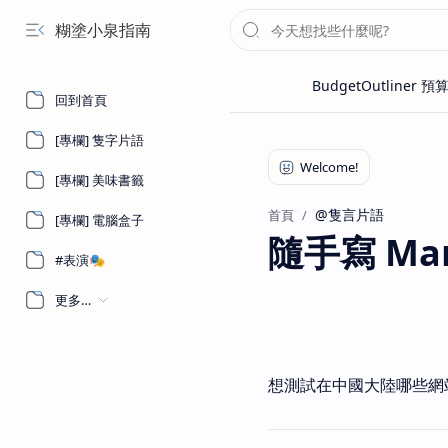
糊塗小泉指南
回到首頁
[專欄] 隻字片語
[專欄] 美味書籤
@隻言片語
首頁
[專欄] 電腦盒子
隨手寫 Marc
#表演🎭
更多…
想測試在中國大陸哪些網站可