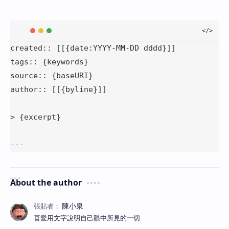
created:: [[{date:YYYY-MM-DD dddd}]]
tags:: {keywords}
source:: {baseURI}
author:: [[{byline}]]
> {excerpt}
---
About the author
喜愛用文字說明自己眼中所見的一切