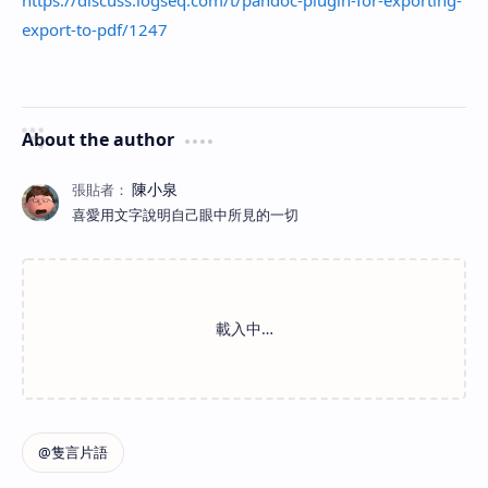
https://discuss.logseq.com/t/pandoc-plugin-for-exporting-
export-to-pdf/1247
About the author
喜愛用文字說明自己眼中所見的一切