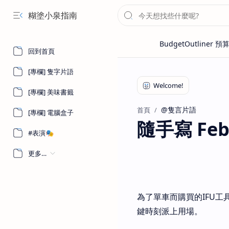
糊塗小泉指南
回到首頁
[專欄] 隻字片語
[專欄] 美味書籤
@隻言片語
首頁
[專欄] 電腦盒子
隨手寫 Febru
#表演🎭
更多…
為了單車而購買的IFU工
鍵時刻派上用場。