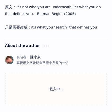
原文：It's not who you are underneath, it's what you do
that defines you. - Batman Begins (2005)
只是需要改成：it's what you "search" that defines you
About the author
喜愛用文字說明自己眼中所見的一切