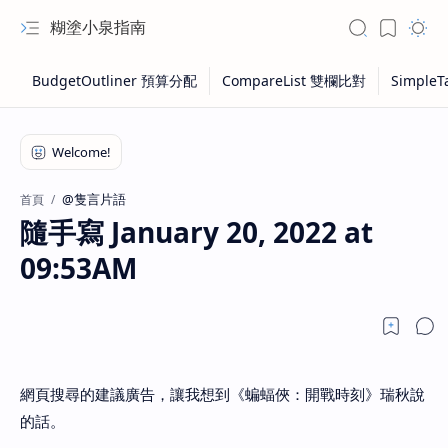
糊塗小泉指南
@隻言片語
首頁
隨手寫 January 20, 2022 at
09:53AM
網頁搜尋的建議廣告，讓我想到《蝙蝠俠：開戰時刻》瑞秋說
的話。