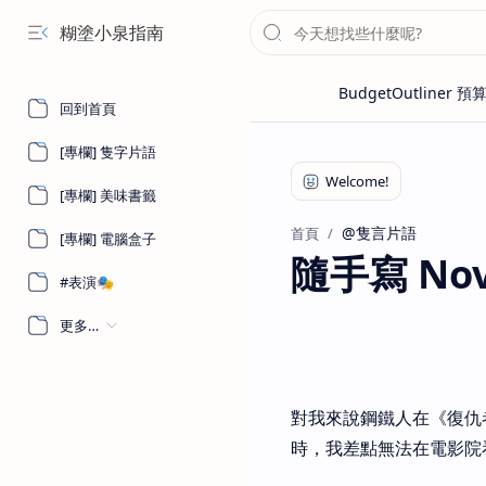
糊塗小泉指南
回到首頁
[專欄] 隻字片語
[專欄] 美味書籤
@隻言片語
首頁
[專欄] 電腦盒子
隨手寫 Nove
#表演🎭
更多…
對我來說鋼鐵人在《復仇者聯
時，我差點無法在電影院