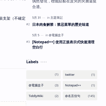
偶然發現，標籤貼黏在皮夾的夾層還挺
合適。
裝支架（不確定
日本肉食解禁：禁忌菜單的歷史味道
[Notepad++] 使用正規表示式快速清理
空白行
Labels