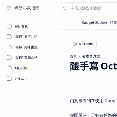
糊塗小泉指南
回到首頁
[專欄] 隻字片語
[專欄] 美味書籤
@隻言片語
首頁
[專欄] 電腦盒子
隨手寫 Octo
#表演🎭
更多…
由於被看到在使用 Goo
被開單時，正好有媽媽的機