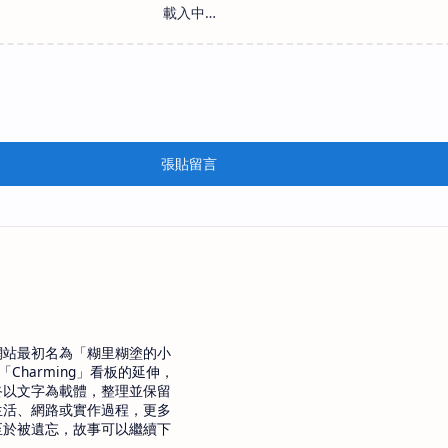
張貼留言
網站最初名為「糊里糊塗的小
「Charming」看板的延伸，
終以文字為載體，整理並保留
生活、網路或實作過程，更多
至於被遺忘，故事可以繼續下