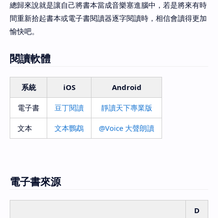
總歸來說就是讓自己將書本當成音樂塞進腦中，若是將來有時
間重新拾起書本或電子書閱讀器逐字閱讀時，相信會讀得更加
愉快吧。
閱讀軟體
系統
iOS
Android
電子書
豆丁閱讀
靜讀天下專業版
文本
文本鸚鵡
@Voice 大聲朗讀
電子書來源
D