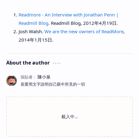
Readmore - An Interview with Jonathan Penn |
Readmill Blog
. Readmill Blog, 2012年4月19日.
Josh Walsh.
We are the new owners of ReadMore
,
2014年1月15日.
About the author
喜愛用文字說明自己眼中所見的一切