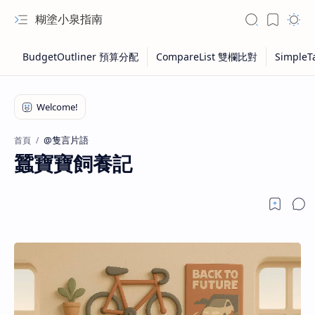
糊塗小泉指南
@隻言片語
首頁
蠶寶寶飼養記