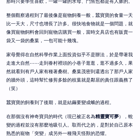
那時只要學生喜歡，一罐一罐的水母、鬥魚也都是有人脈的。
整個觀察過程到了最後像是寵物飼養一般，蠶寶寶的食量一天
比一天大，尺寸也增長了許多。很快地食物就是一個問題，就
像買寵物飼料會回到寵物店購買一般，當時文具店也有販賣一
袋又一袋的桑葉，一包可能十幾塊。
家母覺得在自然科學作業上面投資似乎不是辦法，於是帶著我
走進大自然⋯⋯走到眷村裡頭的小巷子逛逛，逛不過多久，果
然就看到有戶人家有種著桑樹。桑葉茂密到還透出了那戶人家
的牆外頭，這時幫忙修剪多餘的枝葉就是鄰居的責任跟義務了
（笑）
蠶寶寶的飼養到了後期，就是結繭要變成蛾的過程。
在那個沒有神奇寶貝的時代（現已被正名為
精靈寶可夢
），蛻
變的過程並沒有那麼地吸引人。取而代之的，是對於自己原本
熟悉的寵物「突變」成另外一種飛天怪獸的恐懼。