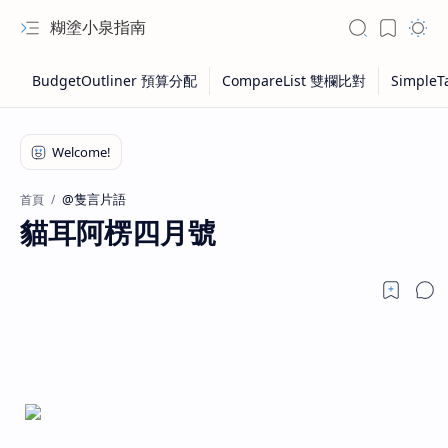
糊塗小泉指南
@隻言片語
首頁
貓耳阿楞四月號