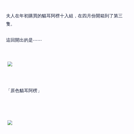
夫人在年初購買的貓耳阿楞十入組，在四月份開箱到了第三
隻。
這回開出的是⋯⋯
「原色貓耳阿楞」