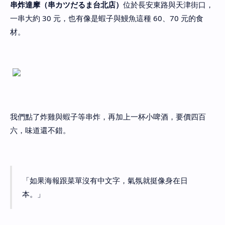
串炸達摩（串カツだるま台北店）
位於長安東路與天津街口，
一串大約 30 元，也有像是蝦子與鰻魚這種 60、70 元的食
材。
我們點了炸雞與蝦子等串炸，再加上一杯小啤酒，要價四百
六，味道還不錯。
「如果海報跟菜單沒有中文字，氣氛就挺像身在日
本。」