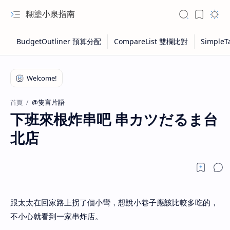
糊塗小泉指南
@隻言片語
首頁
下班來根炸串吧 串カツだるま台
北店
跟太太在回家路上拐了個小彎，想說小巷子應該比較多吃的，
不小心就看到一家串炸店。