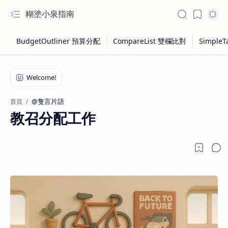
糊塗小泉指南
@隻言片語
首頁
教召分配工作