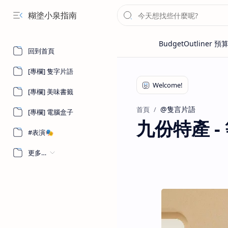
糊塗小泉指南
回到首頁
[專欄] 隻字片語
[專欄] 美味書籤
@隻言片語
首頁
[專欄] 電腦盒子
九份特產 
#表演🎭
更多…