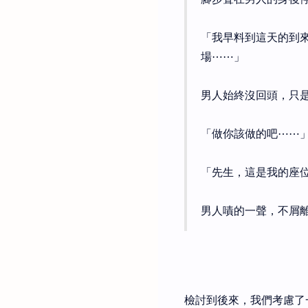
「我早料到這天的到
場⋯⋯」
男人始終沒回頭，只
「做你該做的吧⋯⋯
「先生，這是我的座
男人嘖的一聲，不屑
檢討到後來，我們考慮了