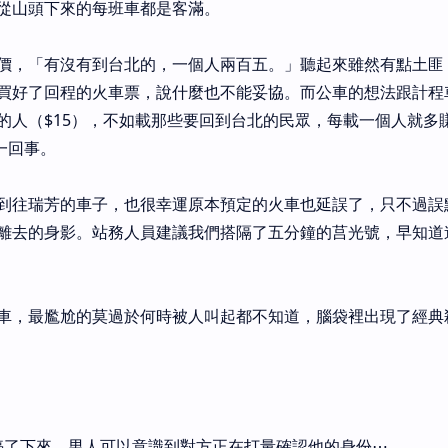
從山頭下來的每班車都是客滿。
價，「有沒有到台北的，一個人兩百五。」聽起來雖然有點土匪
買好了回程的火車票，說什麼也不能妥協。而公車的想法跟計程
的人（$15），不如載那些要回到台北的民眾，每載一個人就多
麼一回事。
到往瑞芳的車子，也很幸運原本預定的火車也延誤了，只不過誤
離去的身影。站務人員建議我們搭隔了五分鐘的莒光號，早知道
車，最尷尬的莫過於何時被人叫起都不知道，腦袋裡出現了經典
停了下來，男人可以意識到對方正在打量確認他的身份⋯