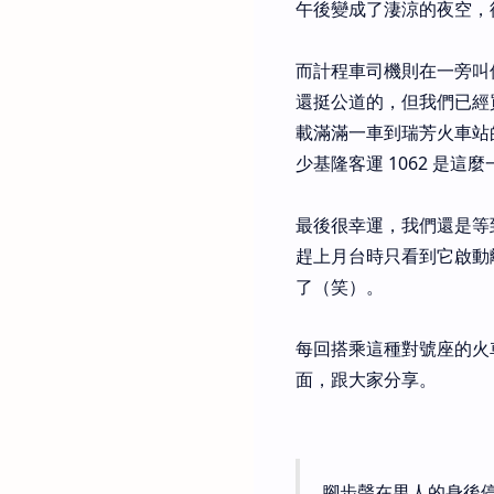
午後變成了淒涼的夜空，
而計程車司機則在一旁叫
還挺公道的，但我們已經
載滿滿一車到瑞芳火車站
少基隆客運 1062 是這
最後很幸運，我們還是等
趕上月台時只看到它啟動
了（笑）。
每回搭乘這種對號座的火
面，跟大家分享。
腳步聲在男人的身後