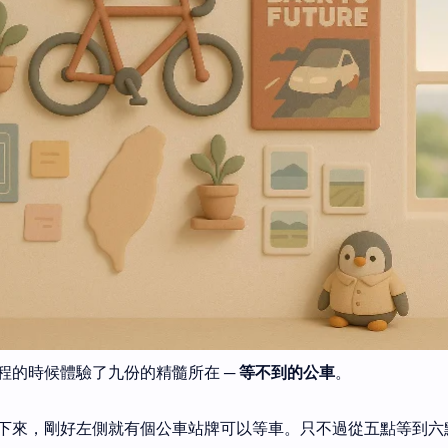
程的時候體驗了九份的精髓所在 ─
等不到的公車
。
下來，剛好左側就有個公車站牌可以等車。只不過從五點等到六