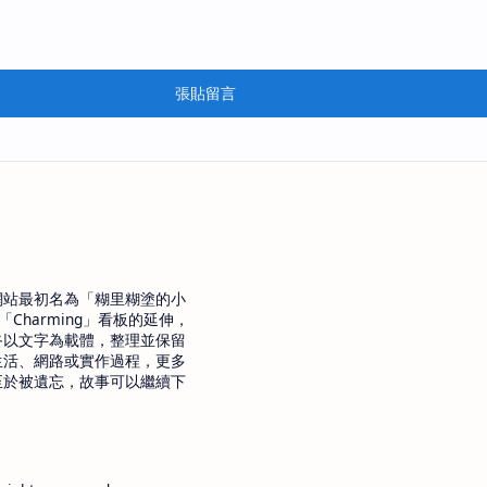
張貼留言
網站最初名為「糊里糊塗的小
「Charming」看板的延伸，
終以文字為載體，整理並保留
生活、網路或實作過程，更多
至於被遺忘，故事可以繼續下