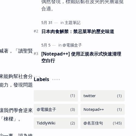
偶然發現，標籤貼黏在皮夾的夾層還挺
合適。
日本肉食解禁：禁忌菜單的歷史味道
喊著，「讀聖賢
[Notepad++] 使用正規表示式快速清理
空白行
來能夠幫社會分
Labels
能力，發現問題
讓我們學會逆來
「棟樑」。
少一事，認為維