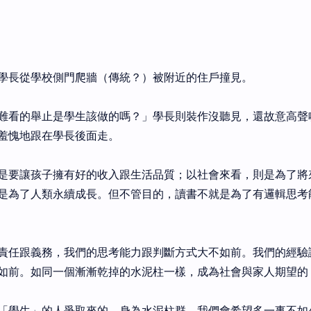
學長從學校側門爬牆（傳統？）被附近的住戶撞見。
難看的舉止是學生該做的嗎？」學長則裝作沒聽見，還故意高聲
羞愧地跟在學長後面走。
是要讓孩子擁有好的收入跟生活品質；以社會來看，則是為了將
是為了人類永續成長。但不管目的，讀書不就是為了有邏輯思考
責任跟義務，我們的思考能力跟判斷方式大不如前。我們的經驗
如前。如同一個漸漸乾掉的水泥柱一樣，成為社會與家人期望的
「學生」的人爭取來的。身為水泥柱群，我們會希望多一事不如