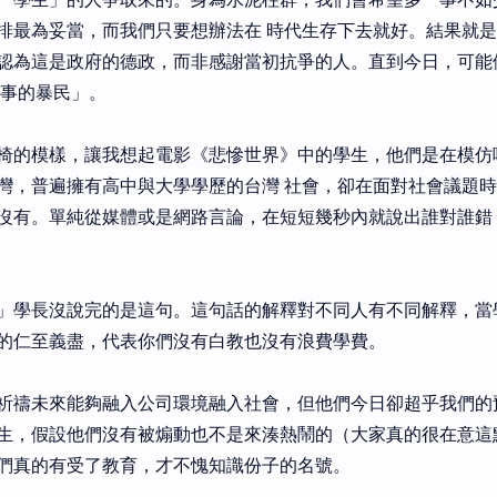
排最為妥當，而我們只要想辦法在 時代生存下去就好。結果就
認為這是政府的德政，而非感謝當初抗爭的人。直到今日，可能
鬧事的暴民」。
椅的模樣，讓我想起電影《悲慘世界》中的學生，他們是在模仿
灣，普遍擁有高中與大學學歷的台灣 社會，卻在面對社會議題
沒有。單純從媒體或是網路言論，在短短幾秒內就說出誰對誰錯
」學長沒說完的是這句。這句話的解釋對不同人有不同解釋，當
的仁至義盡，代表你們沒有白教也沒有浪費學費。
祈禱未來能夠融入公司環境融入社會，但他們今日卻超乎我們的
生，假設他們沒有被煽動也不是來湊熱鬧的（大家真的很在意這
們真的有受了教育，才不愧知識份子的名號。