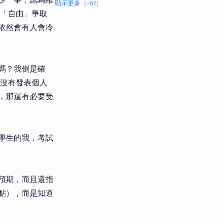
是「自由」爭取
依然會有人會冷
嗎？我倒是確
時沒有發表個人
，那還有必要受
學生的我，考試
預期，而且還指
點），而是知道