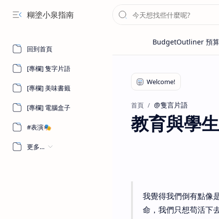
糊塗小泉指南
回到首頁
[專欄] 隻字片語
[專欄] 美味書籤
@隻言片語
首頁
[專欄] 電腦盒子
教育與學生
#表演🎭
更多…
我覺得我們倒有點像
命，我們只想苟活下