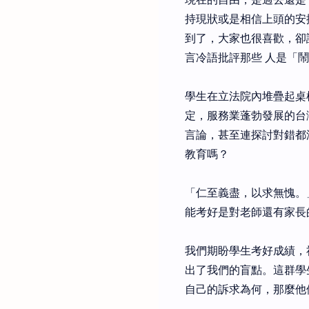
持現狀或是相信上頭的安
到了，大家也很喜歡，卻
言冷語批評那些 人是「
學生在立法院內堆疊起桌
定，服務業蓬勃發展的台
言論，甚至連探討對錯都
教育嗎？
「仁至義盡，以求無愧。
能考好是對老師還有家長
我們期盼學生考好成績，
出了我們的盲點。這群學
自己的訴求為何，那麼他