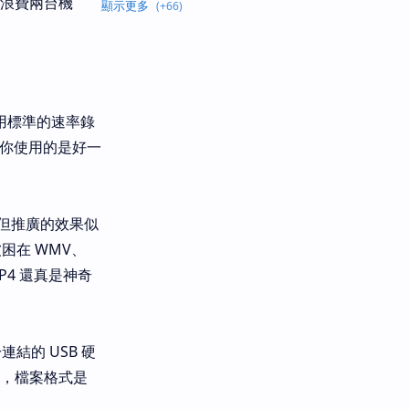
時浪費兩台機
使用標準的速率錄
若你使用的是好一
但推廣的效果似
困在 WMV、
P4 還真是神奇
結的 USB 硬
質，檔案格式是