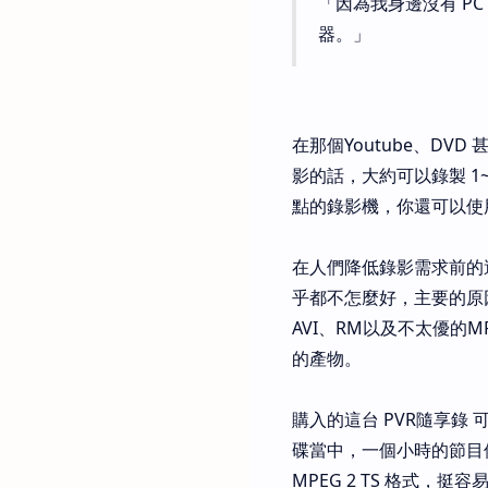
「因為我身邊沒有 P
器。」
在那個Youtube、DV
影的話，大約可以錄製 
點的錄影機，你還可以使
在人們降低錄影需求前的
乎都不怎麼好，主要的原
AVI、RM以及不太優的M
的產物。
購入的這台 PVR隨享錄
碟當中，一個小時的節目使
MPEG 2 TS 格式，挺