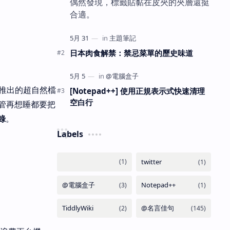
偶然發現，標籤貼黏在皮夾的夾層還挺
合適。
日本肉食解禁：禁忌菜單的歷史味道
點推出的超自然檔
[Notepad++] 使用正規表示式快速清理
空白行
管再想睡都要把
錄
。
Labels