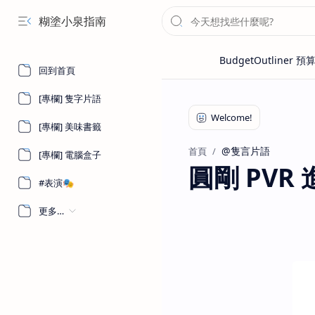
糊塗小泉指南
回到首頁
[專欄] 隻字片語
[專欄] 美味書籤
@隻言片語
首頁
[專欄] 電腦盒子
圓剛 PVR
#表演🎭
更多…