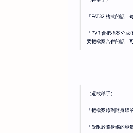
「FAT32 格式的話
「PVR 會把檔案分
要把檔案合併的話，
（還敢舉手）
「把檔案錄到隨身碟
「受限於隨身碟的容量