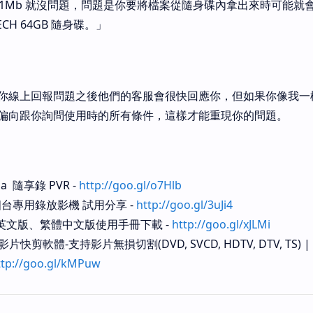
.91Mb 就沒問題，問題是你要將檔案從隨身碟內拿出來時可能就
ECH 64GB 隨身碟。」
你線上回報問題之後他們的客服會很快回應你，但如果你像我一
偏向跟你詢問使用時的所有條件，這樣才能重現你的問題。
a 隨享錄 PVR -
http://goo.gl/o7Hlb
台專用錄放影機 試用分享 -
http://goo.gl/3uJi4
9) 英文版、繁體中文版使用手冊下載 -
http://goo.gl/xJLMi
2影片快剪軟體-支持影片無損切割(DVD, SVCD, HDTV, DTV, TS) 
ttp://goo.gl/kMPuw