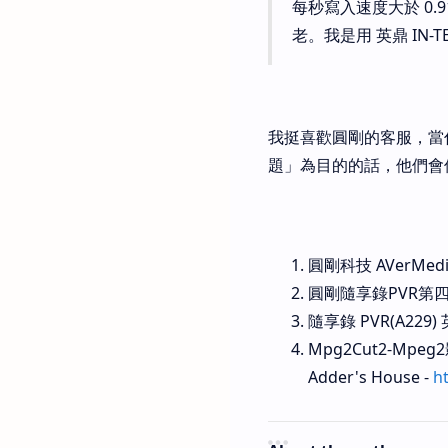
每秒寫入速度大於 0
老。我是用 英鼎 IN-T
我挺喜歡圓剛的客服，當
題」為目的的話，他們會
圓剛科技 AVerMedi
圓剛隨享錄PVR第四
隨享錄 PVR(A22
Mpg2Cut2-Mpeg
Adder's House -
h