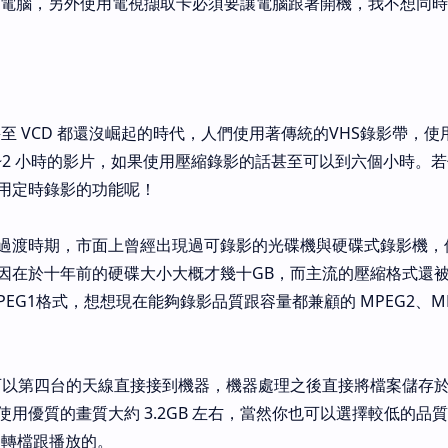
C 電腦，另外使用電視擷取卡必須要讓電腦跟著開機，我不想同
D 甚至 VCD 都還沒崛起的時代，人們使用著傳統的VHS錄影帶，
1~2 小時的影片，如果使用壓縮錄影的話甚至可以到六個小時。
用定時錄影的功能呢！
過渡時期，市面上曾經出現過可錄影的光碟機與硬碟式錄影機，
因在於十年前的硬碟大小大概才幾十GB，而主流的壓縮格式還被
PEG1格式，想想現在能夠錄影品質跟容量都兼顧的 MPEG2、M
 可以第四台的天線直接接到機器，機器處理之後直接將檔案儲存於連
用優質的畫質大約 3.2GB 左右，當然你也可以選擇較低的品
容易轉檔跟播放的。