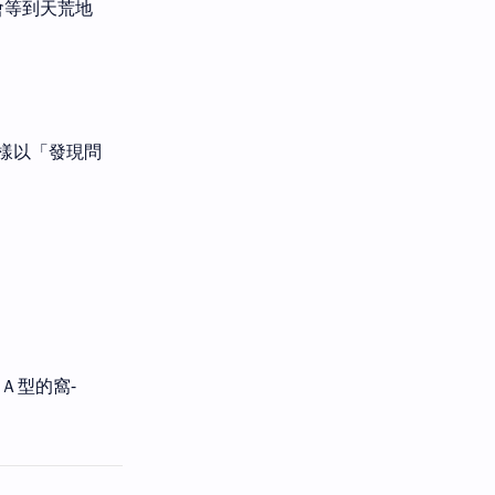
會等到天荒地
樣以「發現問
| Ａ型的窩-