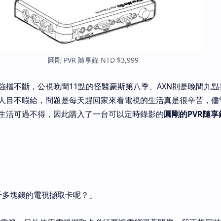
圓剛 PVR 隨享錄 NTD $3,999
強檔不斷，公視晚間11點的怪醫豪斯第八季、AXN則是晚間九
人目不暇給，問題是每天趕回家來看電視的生活真是很辛苦，儘
生活可過不得，因此購入了一台可以定時錄影的
圓剛的PVR隨享
千多塊錢的電視擷取卡呢？」