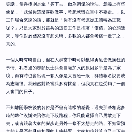
笑話，當兵後則是拿「簽下去」做為調侃的說法。意義上有些
像是，「既然你這麼喜歡做事，乾脆就留在軍中不要走。」以
工作場合來說的話，那就是「你有沒有考慮從工讀轉為正職
呢？」只是大家對於當兵的這份工作是抱著「償債」的心態進
來，等你對於國家沒有虧欠時，多數的人都會考慮一走了之，
真的。
一個人時有時自由，但在人群當中時可以獲得勇氣去做瘋狂的
事情。我看過的志願役士兵會自願加入的原因多半是為了家
境，而有時也會出現一夥人像是大冒險一般，群體報名說要成
為志願役。我雖然對於當兵多有懷念，但我實在也受夠了一個
人奮鬥的日子。
不知離開學校後的各位是否曾有這樣的感覺，過去那些相處多
時的夥伴沒辦法陪你走下段路程，你只能選擇自己勇敢走下
去，或者跟著大家的腳步走另外一條不太想走的路。不知當預
官的人是否都具備相同的人格特質，大家相信就算自己走下去