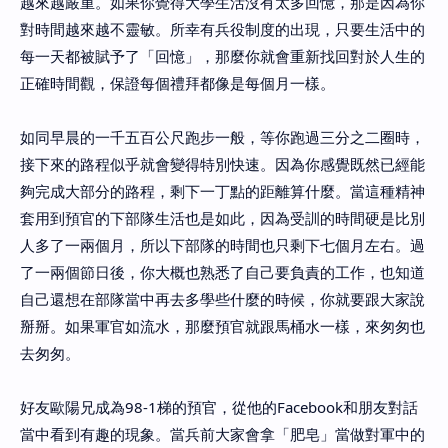
越來越嚴重。如果你覺得大學生活沒有太多回憶，那是因為你
對時間越來越不靈敏。所幸有兵役制度的出現，只要生活中的
每一天都被賦予了「回憶」，那麼你就會重新找回對於人生的
正確時間觀，保證每個禮拜都像是每個月一樣。
如同早晨的一千五百公尺跑步一般，等你跑過三分之二圈時，
接下來的路程似乎就會變得特別快速。因為你感覺既然已經能
夠完成大部分的路程，剩下一丁點的距離算什麼。當這種精神
套用到預官的下部隊生活也是如此，因為受訓的時間硬是比別
人多了一兩個月，所以下部隊的時間也只剩下七個月左右。過
了一兩個節日後，你大概也熟悉了自己要負責的工作，也知道
自己還想在部隊當中再去多學些什麼的時候，你就要跟大家說
掰掰。如果軍官如流水，那麼預官就跟馬桶水一樣，來匆匆也
去匆匆。
好友歐陽兄成為98-1梯的預官，從他的Facebook和朋友對話
當中看到有趣的現象。當兵前大家會拿「肥皂」當做對軍中的