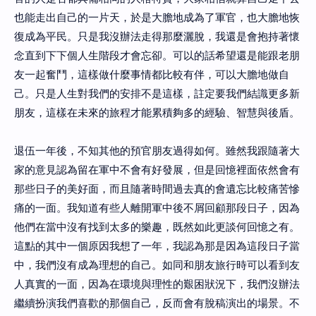
也能走出自己的一片天，於是大膽地成為了軍官，也大膽地恢
復成為平民。只是我沒辦法走得那麼灑脫，我還是會抱持著懷
念直到下下個人生階段才會忘卻。可以的話希望還是能跟老朋
友一起奮鬥，這樣做什麼事情都比較有伴，可以大膽地做自
己。只是人生對我們的安排不是這樣，註定要我們結識更多新
朋友，這樣在未來的旅程才能累積夠多的經驗、智慧與後盾。
退伍一年後，不知其他的預官朋友過得如何。雖然我跟隨著大
家的意見認為留在軍中不會有好發展，但是回憶裡面依然會有
那些日子的美好面，而且隨著時間過去真的會遺忘比較痛苦慘
痛的一面。我知道有些人離開軍中後不屑回顧那段日子，因為
他們在當中沒有找到太多的樂趣，既然如此更談何回憶之有。
這點的其中一個原因我想了一年，我認為那是因為這段日子當
中，我們沒有成為理想的自己。如同和朋友旅行時可以看到友
人真實的一面，因為在環境與理性的艱困狀況下，我們沒辦法
繼續扮演我們喜歡的那個自己，反而會有脫稿演出的場景。不