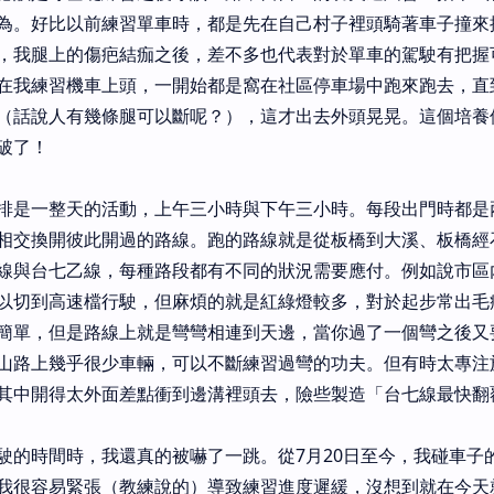
為。好比以前練習單車時，都是先在自己村子裡頭騎著車子撞來
，我腿上的傷疤結痂之後，差不多也代表對於單車的駕駛有把握
在我練習機車上頭，一開始都是窩在社區停車場中跑來跑去，直
（話說人有幾條腿可以斷呢？），這才出去外頭晃晃。這個培養
破了！
排是一整天的活動，上午三小時與下午三小時。每段出門時都是
相交換開彼此開過的路線。跑的路線就是從板橋到大溪、板橋經
線與台七乙線，每種路段都有不同的狀況需要應付。例如說市區
以切到高速檔行駛，但麻煩的就是紅綠燈較多，對於起步常出毛
簡單，但是路線上就是彎彎相連到天邊，當你過了一個彎之後又
山路上幾乎很少車輛，可以不斷練習過彎的功夫。但有時太專注
其中開得太外面差點衝到邊溝裡頭去，險些製造「台七線最快翻
駛的時間時，我還真的被嚇了一跳。從7月20日至今，我碰車子
我很容易緊張（教練說的）導致練習進度遲緩，沒想到就在今天