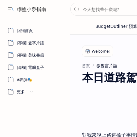
糊塗小泉指南
回到首頁
[專欄] 隻字片語
[專欄] 美味書籤
@隻言片語
首頁
[專欄] 電腦盒子
本日道路駕
#表演🎭
更多…
對我來說上路這檔子事情