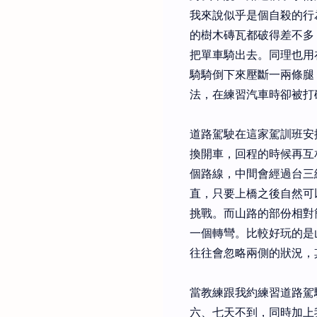
我來說似乎是個自殺的行
的樹木磚瓦都破得差不多
把單車騎出去。同理也用
騎騎倒下來壓斷一兩條腿
法，在練習汽車時卻被打
道路駕駛在這家駕訓班安
換開車，回程的時候再互
個路線，中間會經過台三
直，只要上橋之後自然可
挑戰。而山路的部份相對
一個轉彎。比較好玩的是
往往會忽略兩側的狀況，
當教練跟我約練習道路駕
六、七天不到，同時加上