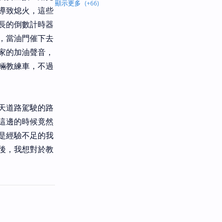
導致熄火，這些
長的倒數計時器
，當油門催下去
家的加油聲音，
輛教練車，不過
天道路駕駛的路
這邊的時候竟然
是經驗不足的我
後，我想對於教