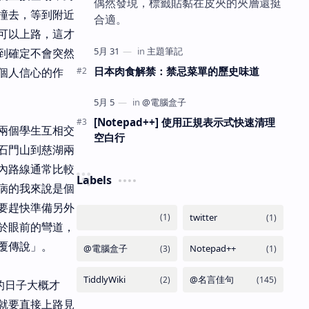
偶然發現，標籤貼黏在皮夾的夾層還挺
撞去，等到附近
合適。
可以上路，這才
到確定不會突然
日本肉食解禁：禁忌菜單的歷史味道
個人信心的作
[Notepad++] 使用正規表示式快速清理
兩個學生互相交
空白行
石門山到慈湖兩
內路線通常比較
Labels
病的我來說是個
要趕快準備另外
於眼前的彎道，
覆傳說」。
的日子大概才
就要直接上路見