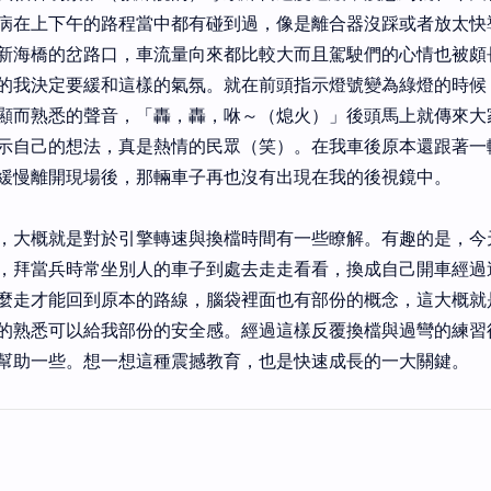
病在上下午的路程當中都有碰到過，像是離合器沒踩或者放太快
新海橋的岔路口，車流量向來都比較大而且駕駛們的心情也被頗
的我決定要緩和這樣的氣氛。就在前頭指示燈號變為綠燈的時候
顯而熟悉的聲音，「轟，轟，咻～（熄火）」後頭馬上就傳來大
示自己的想法，真是熱情的民眾（笑）。在我車後原本還跟著一
緩慢離開現場後，那輛車子再也沒有出現在我的後視鏡中。
，大概就是對於引擎轉速與換檔時間有一些瞭解。有趣的是，今
，拜當兵時常坐別人的車子到處去走走看看，換成自己開車經過
麼走才能回到原本的路線，腦袋裡面也有部份的概念，這大概就
的熟悉可以給我部份的安全感。經過這樣反覆換檔與過彎的練習
幫助一些。想一想這種震撼教育，也是快速成長的一大關鍵。