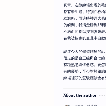
真章。在教練場出現的毛
都有發生過。特別在板橋
給激怒，而這時神經大條
的瞬間，我清楚聽到那明
不約而同都以按喇叭來表
在我被按喇叭並且半自動
說道今天的學習體驗的話
段走的是台三線與台七線
有種熟悉與懷念感。要怎
有的優勢，至少對於路線
練場裡頭的駕駛應該會有
About the author