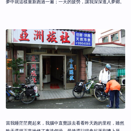
夢中就這樣重新跑過一遍；一天的疲勞，讓我深深進入夢鄉。
當我睡茫茫爬起來，我腦中直覺該去看看昨天跑的里程，雖然
昨天還很正常地修了車洗個澡，最後還記得拿起牙刷擠上牙