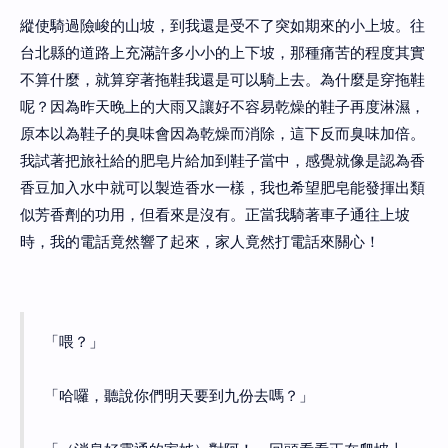
縱使騎過險峻的山坡，到我還是受不了突如期來的小上坡。往
台北縣的道路上充滿許多小小的上下坡，那種痛苦的程度其實
不算什麼，就算穿著拖鞋我還是可以騎上去。為什麼是穿拖鞋
呢？因為昨天晚上的大雨又讓好不容易乾燥的鞋子再度淋濕，
原本以為鞋子的臭味會因為乾燥而消除，這下反而臭味加倍。
我試著把旅社給的肥皂片給加到鞋子當中，感覺就像是認為香
香豆加入水中就可以製造香水一樣，我也希望肥皂能發揮出類
似芳香劑的功用，但看來是沒有。正當我騎著車子通往上坡
時，我的電話竟然響了起來，家人竟然打電話來關心！
「喂？」
「哈囉，聽說你們明天要到九份去嗎？」