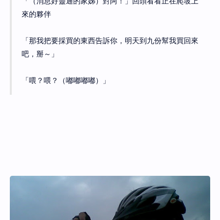
「（消息好靈通的家姊）對阿！」回頭看看正在爬坡上
來的夥伴
「那我把要採買的東西告訴你，明天到九份幫我買回來
吧，掰～」
「喂？喂？（嘟嘟嘟嘟）」