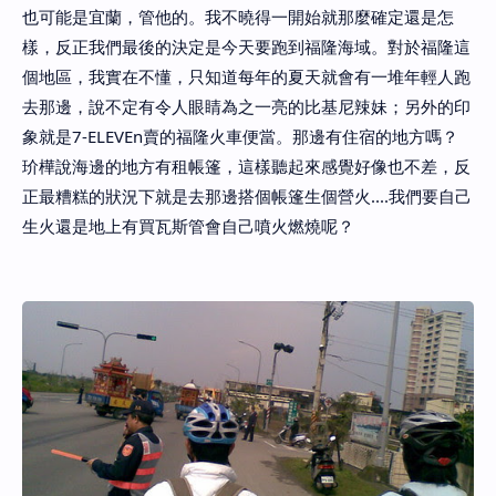
也可能是宜蘭，管他的。我不曉得一開始就那麼確定還是怎
樣，反正我們最後的決定是今天要跑到福隆海域。對於福隆這
個地區，我實在不懂，只知道每年的夏天就會有一堆年輕人跑
去那邊，說不定有令人眼睛為之一亮的比基尼辣妹；另外的印
象就是7-ELEVEn賣的福隆火車便當。那邊有住宿的地方嗎？
玠樺說海邊的地方有租帳篷，這樣聽起來感覺好像也不差，反
正最糟糕的狀況下就是去那邊搭個帳篷生個營火....我們要自己
生火還是地上有買瓦斯管會自己噴火燃燒呢？