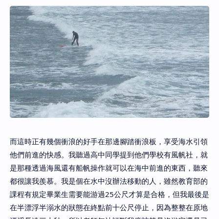
而這時正有幾個衝浪的好手在那邊腳踏衝浪板，享受海水引領
他們前進的快感。我聽過高中同學提到他們學校有風帆社，就
是那種透過海風還有船帆操作就可以在海中前進的東西，聽來
都很讓我羨慕。我是個在水中沒辦法移動的人，雖然教育部的
課程有規定畢業生需要能游過25公尺才算是合格，但我最後是
在半漂浮半溺水的狀態在終點前十公尺停止，因為整整在原地