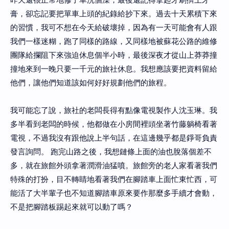
膏，卻忘記要把單車上頭的紀錄給抄下來。過去十天累積下來
的習慣，我可不想在今天給破壞掉，因為有一天可能會有人跟
我們一樣迷糊，跑了同樣的路線，又同樣地被蘇花公路的維修
團隊給攔阻下來強迫休息個半小時，最後深夜才從山上莽莽撞
撞地來到一晚只要一千元的旅社休息。我想應該要把資料留給
他們，讓他們知道該如何好好規劃他們的旅程。
我可能忘了說，旅社的老闆長得有點像電視製作人沈玉琳。我
多半看到老闆的時候，他都做在小房間裡頭坐著竹藤躺椅看著
電視，不過我沒有跟他說上半句話，在這邊幾乎都是錚哥負責
發言詢問。 跑完山路之後，我想鏈條上面的油也脫落個差不
多，就在旅館外頭拿著潤滑油猛噴。旅館旁的老人家看著我們
特殊的打扮，目不轉睛地看著我們在腳踏車上面忙東忙西，可
能活了大半輩子也不知道腳踏車原來要作那麼多手續才會動，
不是把腳踏板踢起來就可以動了嗎？