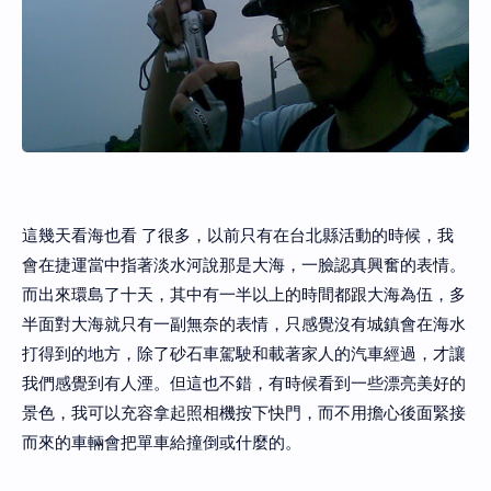
這幾天看海也看 了很多，以前只有在台北縣活動的時候，我
會在捷運當中指著淡水河說那是大海，一臉認真興奮的表情。
而出來環島了十天，其中有一半以上的時間都跟大海為伍，多
半面對大海就只有一副無奈的表情，只感覺沒有城鎮會在海水
打得到的地方，除了砂石車駕駛和載著家人的汽車經過，才讓
我們感覺到有人湮。但這也不錯，有時候看到一些漂亮美好的
景色，我可以充容拿起照相機按下快門，而不用擔心後面緊接
而來的車輛會把單車給撞倒或什麼的。