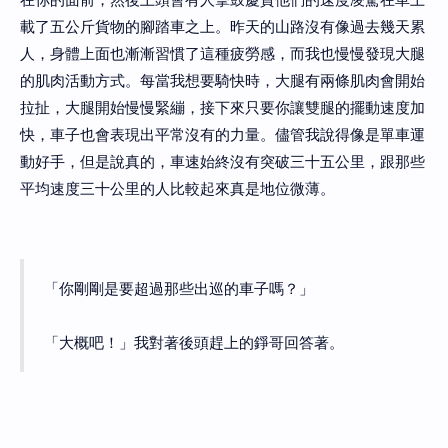
載了五公斤貨物的腳踏車之上。昨天的山路沒有像過去幾天累
人，身體上面也漸漸習慣了這種疲勞感，而我也慢慢發現大腿
的肌肉活動方式。每當我想要騎快時，大腿有兩條肌肉會開始
拉扯，大腿開始慢慢緊繃，接下來只要你讓雙腿的擺動速度加
快，車子也會表現出平常沒有的力量。儘管我說得像是單車運
動好手，但是說真的，車速始終沒有突破三十五公里，跟那些
平均速度三十公里的人比較起來真是地位微薄。
「你剛剛是要超過那些出巡的車子嗎？」
「大概吧！」我對著後頭趕上的錚哥回答著。