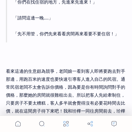
「你們在找住宿的地方，先進來先進來！」
「請問這邊一晚....」
「先不用管，你們先來看看房間再來看要不要住宿！」
看來這邊的生意頗為競爭，老闆娘一看到客人即將要跑去對手
那邊，用跑百米的速度也要快速引導客人進入自己的民宿。通
常民宿老闆不太會告訴你價格，因為要是你有時間詢問對手的
價格，那麼她的房間就很難租出去。所以把客人先給牽制住，
只要房子不要太糟糕，客人多半就會覺得沒有必要花時間去比
價，就在這間房子待下來吧！我和玠樺一同往房間前去，玠樺
是個一等一的評鑑專家，只要他認為OK，我們就覺得那是相
當物超所值的東西。這間民宿讓我相當滿意的地方就在於他們