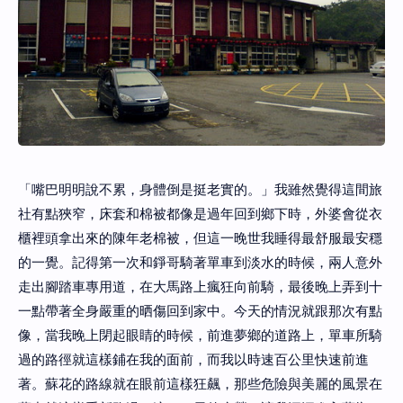
「嘴巴明明說不累，身體倒是挺老實的。」我雖然覺得這間旅
社有點狹窄，床套和棉被都像是過年回到鄉下時，外婆會從衣
櫃裡頭拿出來的陳年老棉被，但這一晚世我睡得最舒服最安穩
的一覺。記得第一次和錚哥騎著單車到淡水的時候，兩人意外
走出腳踏車專用道，在大馬路上瘋狂向前騎，最後晚上弄到十
一點帶著全身嚴重的晒傷回到家中。今天的情況就跟那次有點
像，當我晚上閉起眼睛的時候，前進夢鄉的道路上，單車所騎
過的路徑就這樣鋪在我的面前，而我以時速百公里快速前進
著。蘇花的路線就在眼前這樣狂飆，那些危險與美麗的風景在