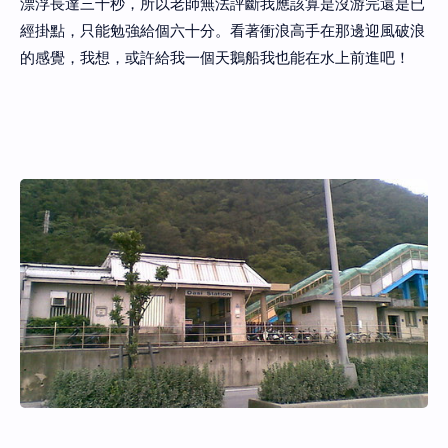
漂浮長達三十秒，所以老師無法評斷我應該算是沒游完還是已
經掛點，只能勉強給個六十分。看著衝浪高手在那邊迎風破浪
的感覺，我想，或許給我一個天鵝船我也能在水上前進吧！