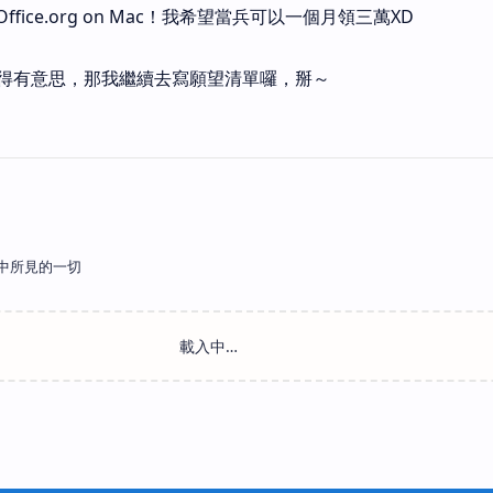
Office.org on Mac！我希望當兵可以一個月領三萬XD
得有意思，那我繼續去寫願望清單囉，掰～
中所見的一切