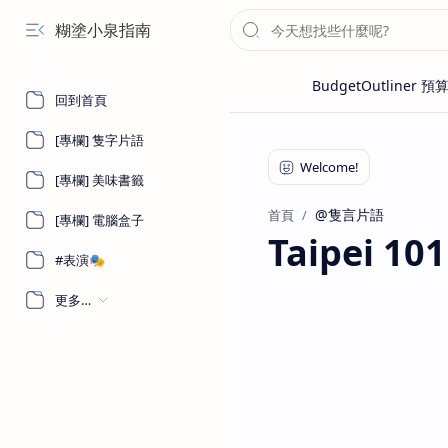
糊塗小泉指南
回到首頁
[專欄] 隻字片語
[專欄] 美味書籤
@隻言片語
首頁
[專欄] 電腦盒子
Taipei 1
#表演🎭
更多…