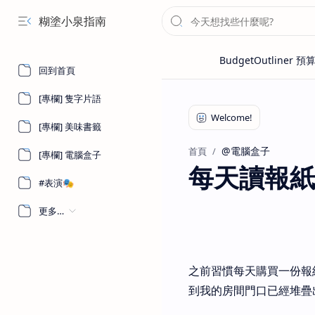
糊塗小泉指南
回到首頁
[專欄] 隻字片語
[專欄] 美味書籤
@電腦盒子
首頁
[專欄] 電腦盒子
每天讀報紙
#表演🎭
更多…
之前習慣每天購買一份報
到我的房間門口已經堆疊