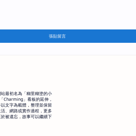
張貼留言
網站最初名為「糊里糊塗的小
「Charming」看板的延伸，
終以文字為載體，整理並保留
生活、網路或實作過程，更多
至於被遺忘，故事可以繼續下