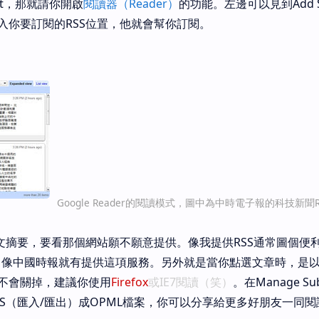
unt，那就請你開啟
閱讀器（Reader）
的功能。左邊可以見到Add Sub
入你要訂閱的RSS位置，他就會幫你訂閱。
Google Reader的閱讀模式，圖中為中時電子報的科技新聞R
內文摘要，要看那個網站願不願意提供。像我提供RSS通常圖個便
ion）；像中國時報就有提供這項服務。另外就是當你點選文章時，是
不會關掉，建議你使用
Firefox
或IE7閱讀（笑）
。在Manage Subs
S（匯入/匯出）成OPML檔案，你可以分享給更多好朋友一同閱