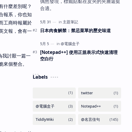
偶然發現，標籤貼黏在皮夾的夾層還挺
有什麼差別呢？
合適。
合報系，你也知
而工商時報屬於
日本肉食解禁：禁忌菜單的歷史味道
英文報，會有一
[Notepad++] 使用正規表示式快速清理
為我討厭一篇一
空白行
脆來個整合。
Labels