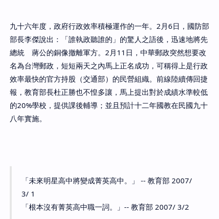
九十六年度，政府行政效率積極運作的一年。2月6日，國防部
部長李傑說出：「誰執政聽誰的」的驚人之語後，迅速地將先
總統 蔣公的銅像撤離軍方。2月11日，中華郵政突然想要改
名為台灣郵政，短短兩天之內馬上正名成功，可稱得上是行政
效率最快的官方持股（交通部）的民營組織。前線陸續傳回捷
報，教育部長杜正勝也不惶多讓，馬上提出對於成績水準較低
的20%學校，提供課後輔導；並且預計十二年國教在民國九十
八年實施。
「未來明星高中將變成菁英高中。」 -- 教育部 2007/
3/ 1
「根本沒有菁英高中職一詞。」-- 教育部 2007/ 3/2