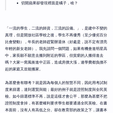
切開蘋果卻發現裡面是橘子，啥？
「一流的學生，二流的師資，三流的設備。」，是建中不變的
真理，但是開放社區學校之後，學生不再優秀（至少優劣百分
比會變動），年長的老師趕緊辦退休（好處是，說不定有漂亮
年輕的新女老師）。我先請問一個問題，如果有機會進明星高
中，家長願不願意去搬到附近的學區，但貧窮的人搬得進去
嗎？大家一窩風衝進中正區，造成房價大漲，連學費都負擔不
起的家庭又豈能搬家。
為甚麼會有聯考？就是因為每個人的智慧不同，因此用考試制
度來篩選，達到選賢與能；最好的例子就是證照制度與全民英
檢。如今篩選標準不再，說是這樣才會公平，那麼為甚麼不把
證照制度拿掉，有甚麼權利要求學生都要通過全民英檢。在書
本面前，沒有人有高低之分。卻在教育部的政策之下，讓書本