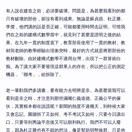
有人說在建造之前，必須要破壞。問題是，為甚麼我看到的都
只有破壞的部份，卻沒有看到成果。無論是蘇貞昌、杜正勝、
李傑，他們講的話是否正確，可能都要用時間去証明。可惜我
們在之前的建構式數學當中，就見到了甚麼是證明之後的結
果。在九年一貫的制度底下，教育部長使用了一貫的教材。教
材與老師的教學經驗出現衝突時，最好的方式就是將那部份的
教材刪除。由於建構式數學不適用台灣，出現了一群算術白
痴。為了讓大家不要發現這群果人的存在，所以把公正的測定
機器，「聯考」，給拆除了。
老一輩勸我們多讀書，要有能力去明辨是非。為甚麼當我可以
看到是非之時，才注意到那些滿嘴仁義道德、正義公平的傢
伙，其實根本都在說謊呢？新聞的熱度不過幾天，到時候大家
又會忘記。圍牆拆了又如何、考不考試又如何，只要今日講出
口，只要等到輿論平息後又可以順利執行。我們不可以人廢
言，因為杜正勝也有不錯的想法，像是幫助弱勢族群。只是他