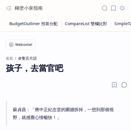
糊塗小泉指南
@隻言片語
首頁
孩子，去當官吧
蘇貞昌：「將中正紀念堂的圍牆拆掉，一想到那個視
野，就感覺心情暢快！」