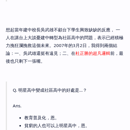
想起當年建中校長吳武雄不顧台下學生興致缺缺的反應， 一
人在講台上大談憂建中轉型為社區高中的問題，表示已經積極
力挽狂瀾挽救這個未來。2007年的3月2日，我得到兩個結
論：一、吳武雄還挺有遠見；二、在
杜正勝的超凡邏輯
前，最
後也只剩下一張嘴。
Q. 明星高中變成社區高中的好處是...？
Ans.
教育普及化，恩。
貧窮的人也可以上明星高中，恩。